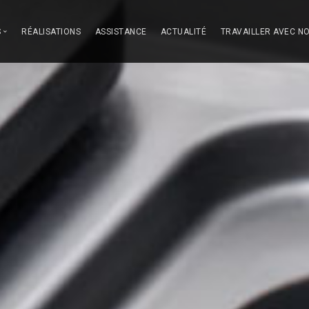
S
RÉALISATIONS
ASSISTANCE
ACTUALITÉ
TRAVAILLER AVEC N
ous
des Cuisines
-vaisselle
on
 nous démarquons