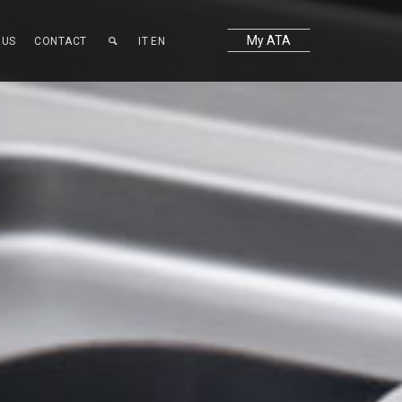
My ATA
OUS
CONTACT
IT
EN