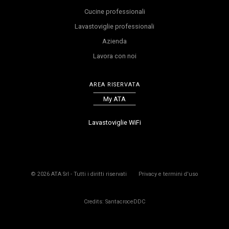
Cucine professionali
Lavastoviglie professionali
Azienda
Lavora con noi
AREA RISERVATA
My ATA
Lavastoviglie WiFi
©
2026
ATA Srl - Tutti i diritti riservati
Privacy e termini d'uso
Credits: SantacroceDDC
Il prodotto è stato aggiunto al carrello
Il prodotto è già presente nel carrello