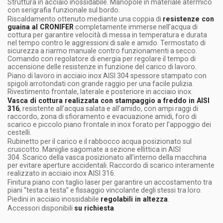
Struttura in acciaio inossidabile. Manopole in materiale atermico
con serigrafia funzionale sul bordo.
Riscaldamento ottenuto mediante una coppia di
resistenze con
guaina al CRONIFER
completamente immerse nell’acqua di
cottura per garantire velocità di messa in temperatura e durata
nel tempo contro le aggressioni di sale e amido. Termostato di
sicurezza a riarmo manuale contro funzionamenti a secco.
Comando con regolatore di energia per regolare il tempo di
accensione delle resistenze in funzione del carico di lavoro.
Piano di lavoro in acciaio inox AISI 304 spessore stampato con
spigoli arrotondati con grande raggio per una facile pulizia.
Rivestimento frontale, laterale e posteriore in acciaio inox.
Vasca di cottura realizzata con stampaggio a freddo in AISI
316
, resistente all’acqua salata e all’amido, con ampi raggi di
raccordo, zona di sfioramento e evacuazione amidi, foro di
scarico e piccolo piano frontale in inox forato per l’appoggio dei
cestelli.
Rubinetto per il carico e il rabbocco acqua posizionato sul
cruscotto. Maniglie sagomate a sezione ellittica in AISI
304. Scarico della vasca posizionato all’interno della macchina
per evitare aperture accidentali. Raccordo di scarico interamente
realizzato in acciaio inox AISI 316.
Finitura piano con taglio laser per garantire un accostamento tra
piani “testa a testa” e fissaggio vincolante degli stessi tra loro.
Piedini in acciaio inossidabile
regolabili in altezza
.
Accessori disponibili
su richiesta
.