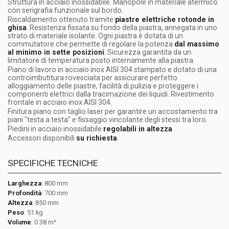
Struttura in acciaio inossidabile. Manopole in materiale atermico
con serigrafia funzionale sul bordo.
Riscaldamento ottenuto tramite
piastre elettriche rotonde in
ghisa
. Resistenza fissata su fondo della piastra, annegata in uno
strato di materiale isolante. Ogni piastra è dotata di un
commutatore che permette di regolare la potenza
dal massimo
al minimo in sette posizioni
. Sicurezza garantita da un
limitatore di temperatura posto internamente alla piastra.
Piano di lavoro in acciaio inox AISI 304 stampato e dotato di una
controimbutitura rovesciata per assicurare perfetto
alloggiamento delle piastre, facilità di pulizia e proteggere i
componenti elettrici dalla tracimazione dei liquidi. Rivestimento
frontale in acciaio inox AISI 304.
Finitura piano con taglio laser per garantire un accostamento tra
piani "testa a testa" e fissaggio vincolante degli stessi tra loro.
Piedini in acciaio inossidabile
regolabili in altezza
.
Accessori disponibili
su richiesta
.
SPECIFICHE TECNICHE
Larghezza
: 800 mm
Profondità
: 700 mm
Altezza
: 850 mm
Peso
: 51 kg
Volume
: 0.38 m³