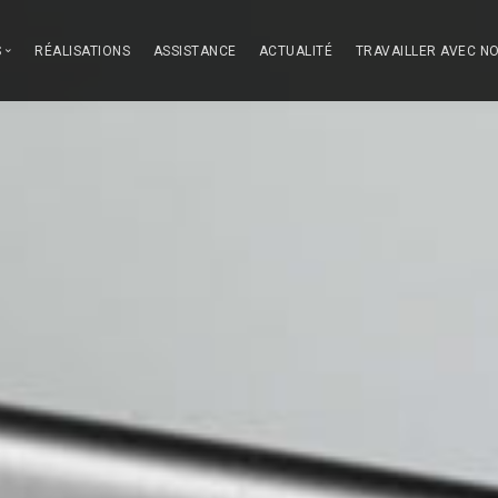
S
RÉALISATIONS
ASSISTANCE
ACTUALITÉ
TRAVAILLER AVEC N
ous
des Cuisines
-vaisselle
on
 nous démarquons