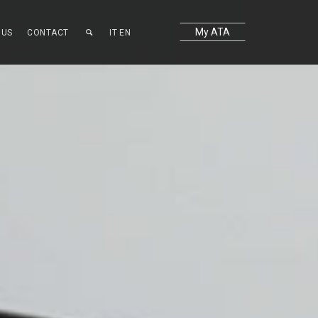
My ATA
OUS
CONTACT
IT
EN