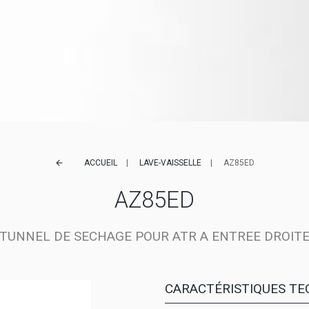
ACCUEIL
LAVE-VAISSELLE
AZ85ED
arrow_back
AZ85ED
TUNNEL DE SECHAGE POUR ATR A ENTREE DROIT
CARACTÉRISTIQUES TE