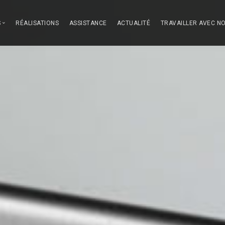
S
RÉALISATIONS
ASSISTANCE
ACTUALITÉ
TRAVAILLER AVEC N
ous
des Cuisines
-vaisselle
on
 nous démarquons