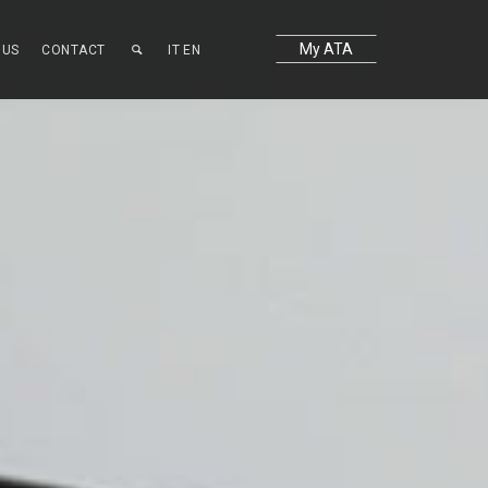
My ATA
OUS
CONTACT
IT
EN