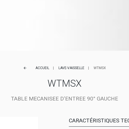
ACCUEIL
LAVE-VAISSELLE
WTMSX
arrow_back
WTMSX
TABLE MECANISEE D'ENTREE 90° GAUCHE
CARACTÉRISTIQUES TE