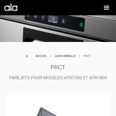
ACCUEIL
LAVE-VAISSELLE
PRCT
arrow_back
PRCT
PAREJETS POUR MODELES ATR1500 ET ATR1800