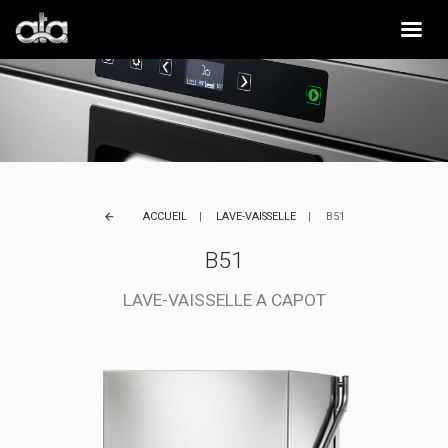
ACCUEIL
LAVE-VAISSELLE
B51
arrow_back
B51
LAVE-VAISSELLE A CAPOT