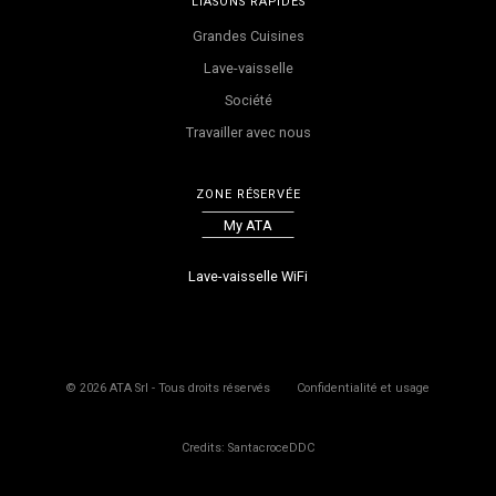
LIASONS RAPIDES
Grandes Cuisines
Lave-vaisselle
Société
Travailler avec nous
ZONE RÉSERVÉE
My ATA
Lave-vaisselle WiFi
©
2026
ATA Srl - Tous droits réservés
Confidentialité et usage
Credits: SantacroceDDC
Le produit a été inséré dans votre panier
Le produit est déjà dans le panier