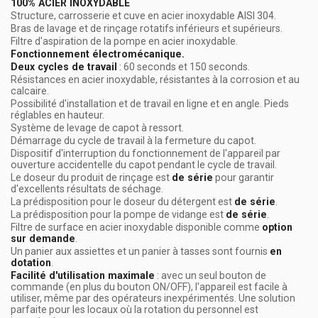
100% ACIER INOXYDABLE
Structure, carrosserie et cuve en acier inoxydable AISI 304.
Bras de lavage et de rinçage rotatifs inférieurs et supérieurs.
Filtre d'aspiration de la pompe en acier inoxydable.
Fonctionnement électromécanique.
Deux cycles de travail
: 60 seconds et 150 seconds.
Résistances en acier inoxydable, résistantes à la corrosion et au
calcaire.
Possibilité d'installation et de travail en ligne et en angle. Pieds
réglables en hauteur.
Système de levage de capot à ressort.
Démarrage du cycle de travail à la fermeture du capot.
Dispositif d'interruption du fonctionnement de l'appareil par
ouverture accidentelle du capot pendant le cycle de travail.
Le doseur du produit de rinçage est
de série
pour garantir
d'excellents résultats de séchage.
La prédisposition pour le doseur du détergent est
de série
.
La prédisposition pour la pompe de vidange est
de série
.
Filtre de surface en acier inoxydable disponible comme
option
sur demande
.
Un panier aux assiettes et un panier à tasses sont fournis
en
dotation
.
Facilité d'utilisation maximale
: avec un seul bouton de
commande (en plus du bouton ON/OFF), l'appareil est facile à
utiliser, même par des opérateurs inexpérimentés. Une solution
parfaite pour les locaux où la rotation du personnel est