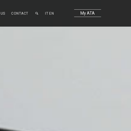
My ATA
OUS
CONTACT
IT
EN