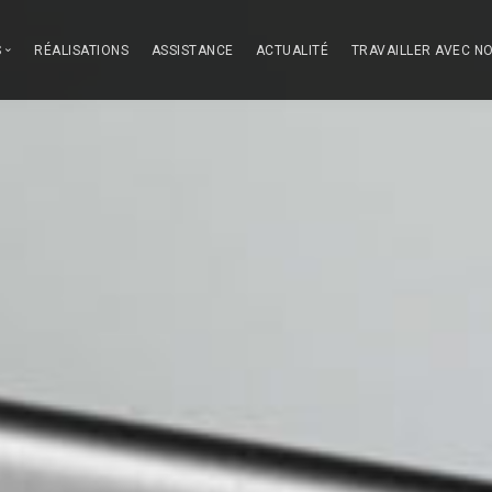
S
RÉALISATIONS
ASSISTANCE
ACTUALITÉ
TRAVAILLER AVEC N
ous
des Cuisines
-vaisselle
on
 nous démarquons